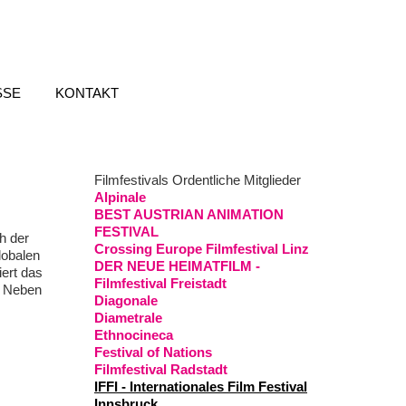
SSE
KONTAKT
Filmfestivals Ordentliche Mitglieder
Alpinale
BEST AUSTRIAN ANIMATION
FESTIVAL
h der
Crossing Europe Filmfestival Linz
lobalen
DER NEUE HEIMATFILM -
iert das
Filmfestival Freistadt
. Neben
Diagonale
Diametrale
Ethnocineca
Festival of Nations
Filmfestival Radstadt
IFFI - Internationales Film Festival
Innsbruck