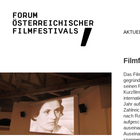
AKTUE
Film
Das Fil
gegründ
seinen 
Kurzfil
internat
Jahr auf
Zahlrei
nach Ra
aufgesc
auseina
Auseina
spannen