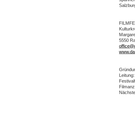
Salzbur
FILMF
Kulturk
Margare
5550 Ra
office@
www.da
Gründun
Leitung:
Festival
Filmanza
Nächste