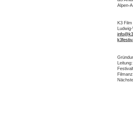
Alpen-A
K3 Film 
Ludwig-
info@k3
k3festi
Gründun
Leitung:
Festival
Filmanz
Nächste