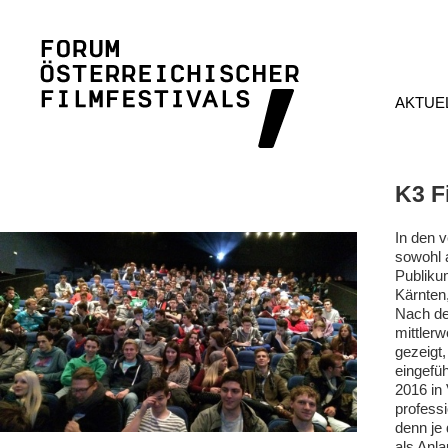
AKTUE
K3 F
In den 
sowohl 
Publiku
Kärnten,
Nach de
mittler
gezeigt
eingefü
2016 in 
professi
denn je
als Anla